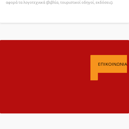
αφορά τα λογοτεχνικά (βιβλία, τουριστικοί οδηγοί, εκδόσεις).
Ε. ΤΣΕΡΤΣΙΔΗΣ &
ΣΙΑ Ε.Ε.
ΕΠΙΚΟΙΝΩΝΙΑ
ΜΕΤΆΦΡΑΣΗ ΚΑΙ
ΔΙΕΡΜΗΝΕΊΕΣ
ΠΙΣΤΟΠΟΙΗΜΈΝΕΣ
ΜΕ ISO!