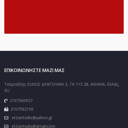
ΠΙΣΤΟΠΟΙΗΜΈΝΕΣ
ΑΠΌ ΈΛΛΗΝΕΣ
ΔΙΚΗΓΌΡΟΥΣ!
ΕΠΙΚΟΙΝΩΝΉΣΤΕ ΜΑΖΊ ΜΑΣ
Τσερτσίδης ΙΩΝΟΣ ΔΡΑΓΟΥΜΗ 3, ΤΚ 115 28, ΑΘΗΝΑ, Ελλάς,
EU
2107560927
2107562150
el.tsertsidis@yahoo.gr
el.tsertsidis@gmail.com